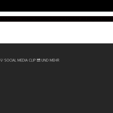
025 VSS – Video Studio Service GmbH, All Rights Rese
💡 SOCIAL MEDIA CLIP
🔜 UND MEHR