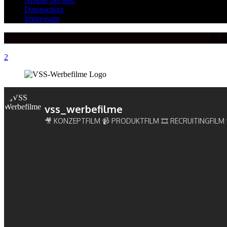
Arbeite bei uns!
Datenschutz
Impressum
© 2
vss_werbefilme
🎥 KONZEPTFILM
📹 PRODUKTFILM
🎞 RECRUITINGFILM